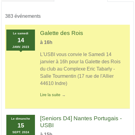
383 événements
Galette des Rois
Le
samedi
14
à 16h
JANV.
2023
L'USBI vous convie le Samedi 14
janvier à 16h pour la Galette des Rois
du club au Complexe Eric Tabarly -
Salle Tourmentin (17 rue de l'Allier
44610 Indre)
Lire la suite
[Seniors D4] Nantes Portugais -
Le
dimanche
15
USBI
SEPT.
2024
à 15h